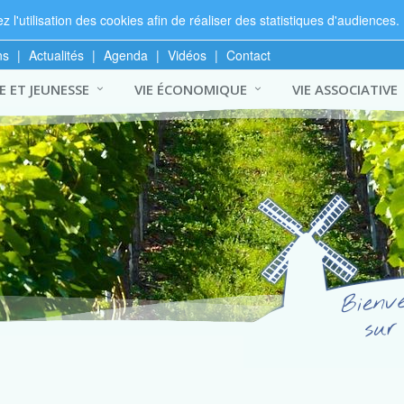
 l'utilisation des cookies afin de réaliser des statistiques d'audiences.
ns
|
Actualités
|
Agenda
|
Vidéos
|
Contact
 ET JEUNESSE
VIE ÉCONOMIQUE
VIE ASSOCIATIVE