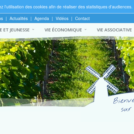
 l'utilisation des cookies afin de réaliser des statistiques d'audiences.
ns
|
Actualités
|
Agenda
|
Vidéos
|
Contact
 ET JEUNESSE
VIE ÉCONOMIQUE
VIE ASSOCIATIVE