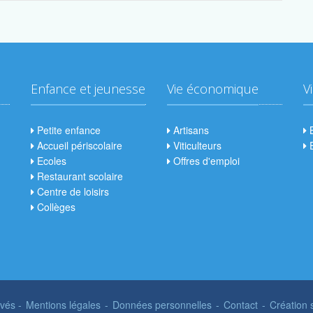
Enfance et jeunesse
Vie économique
V
Petite enfance
Artisans
B
Accueil périscolaire
Viticulteurs
E
Ecoles
Offres d'emploi
Restaurant scolaire
Centre de loisirs
Collèges
rvés -
Mentions légales
-
Données personnelles
-
Contact
-
Création 