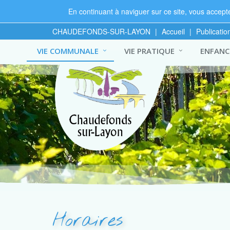
En continuant à naviguer sur ce site, vous acceptez
CHAUDEFONDS-SUR-LAYON
|
Accueil
|
Publicatio
VIE COMMUNALE
VIE PRATIQUE
ENFANCE
Horaires