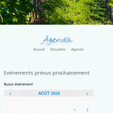
Agenda
Accueil
Actualités
Agenda
Evénements prévus prochainement
Aucun événement
<
AOÛT 2026
>
L
M
M
J
V
S
D
1
2