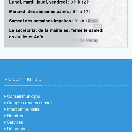
Lundi, mardi, jeudi, vendredi :
9 h à 12 h
Mercredi des semaines paires :
9 h à 12 h
Samedi des semaines impaires :
9 h à 12 h
Le secrétariat de la mairie est fermé le samedi
en Juillet et Août.
Vie communale
Conseil municipal
Comptes rendus conseil
Intercommunalité
Horaires
Services
Démarches