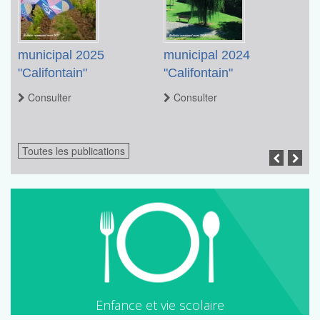
municipal 2025
municipal 2024
m
"Califontain"
"Califontain"
"C
Consulter
Consulter
Toutes les publications
Enfance et vie scolaire