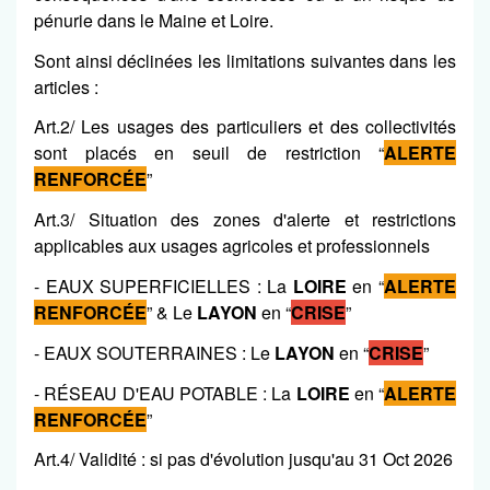
pénurie dans le Maine et Loire.
Sont ainsi déclinées les limitations suivantes dans les
articles :
Art.2/ Les usages des particuliers et des collectivités
sont placés en seuil de restriction “
ALERTE
RENFORCÉE
”
Art.3/ Situation des zones d'alerte et restrictions
applicables aux usages agricoles et professionnels
- EAUX SUPERFICIELLES : La
LOIRE
en “
ALERTE
RENFORCÉE
” & Le
LAYON
en “
CRISE
”
- EAUX SOUTERRAINES : Le
LAYON
en “
CRISE
”
- RÉSEAU D'EAU POTABLE : La
LOIRE
en “
ALERTE
RENFORCÉE
”
Art.4/ Validité : si pas d'évolution jusqu'au 31 Oct 2026