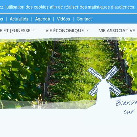
 l'utilisation des cookies afin de réaliser des statistiques d'audiences.
ns
|
Actualités
|
Agenda
|
Vidéos
|
Contact
 ET JEUNESSE
VIE ÉCONOMIQUE
VIE ASSOCIATIVE