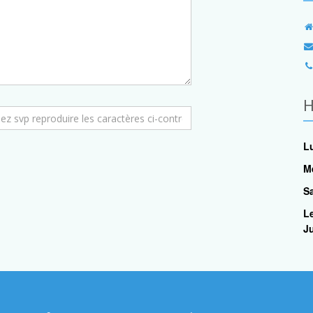
H
Lu
M
S
L
Ju