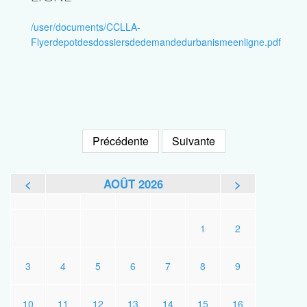
/user/documents/CCLLA-
Flyerdepotdesdossiersdedemandedurbanismeenligne.pdf
Précédente
Suivante
<
AOÛT 2026
>
L
M
M
J
V
S
D
1
2
3
4
5
6
7
8
9
10
11
12
13
14
15
16