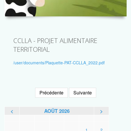
CCLLA - PROJET ALIMENTAIRE
TERRITORIAL
/user/documents/Plaquette-PAT-CCLLA_2022.pdf
Précédente
Suivante
<
AOÛT 2026
>
L
M
M
J
V
S
D
1
2