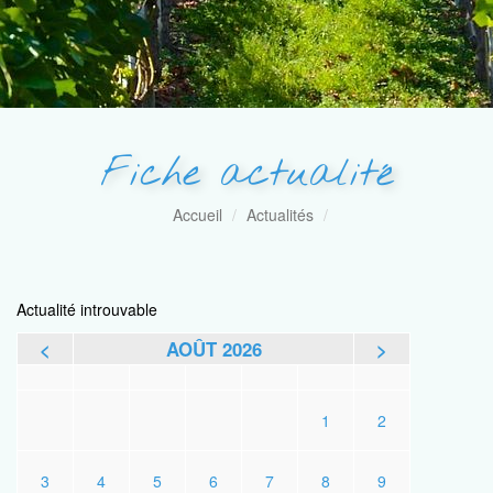
Fiche actualité
Accueil
Actualités
Actualité introuvable
<
AOÛT 2026
>
L
M
M
J
V
S
D
1
2
3
4
5
6
7
8
9