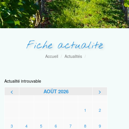
Fiche actualité
Accueil
Actualités
Actualité introuvable
<
AOÛT 2026
>
L
M
M
J
V
S
D
1
2
3
4
5
6
7
8
9