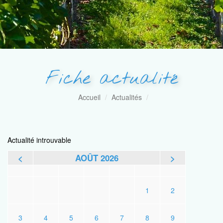
Fiche actualité
Accueil
Actualités
Actualité introuvable
<
AOÛT 2026
>
L
M
M
J
V
S
D
1
2
3
4
5
6
7
8
9