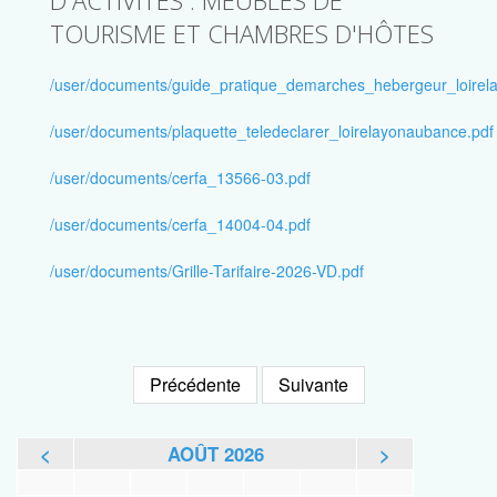
D'ACTIVITÉS : MEUBLÉS DE
TOURISME ET CHAMBRES D'HÔTES
/user/documents/guide_pratique_demarches_hebergeur_loirel
/user/documents/plaquette_teledeclarer_loirelayonaubance.pdf
/user/documents/cerfa_13566-03.pdf
/user/documents/cerfa_14004-04.pdf
/user/documents/Grille-Tarifaire-2026-VD.pdf
Précédente
Suivante
<
AOÛT 2026
>
L
M
M
J
V
S
D