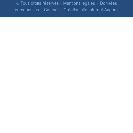
© Tous droits réservés -
Mentions légales
-
Données
personnelles
-
Contact
-
Création site Internet Angers