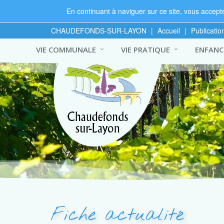
En continuant à naviguer sur ce site, vous acceptez
CHAUDEFONDS-SUR-LAYON
|
Accueil
|
Publicatio
VIE COMMUNALE
VIE PRATIQUE
ENFANCE
Fiche actualité