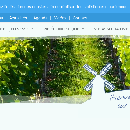
 l'utilisation des cookies afin de réaliser des statistiques d'audiences.
ns
|
Actualités
|
Agenda
|
Vidéos
|
Contact
 ET JEUNESSE
VIE ÉCONOMIQUE
VIE ASSOCIATIVE